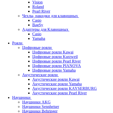
Vision
Roland
Pearl River
Чехлы, накидки для клавишных
Casio
BagSy
Адаптеры для Клавишных
Casio
Yamaha
Рояли
Цифровые рояли
Цифровые рояли Kawai
Цифровые рояли Kurzweil
Цифровые рояли Pearl River
Цифровые рояли PIANOVA
Цифровые рояли Yamaha
Акустические рояли
Акустические рояли Kawai
Акустические рояли Yamaha
Акустические рояли KAYSERBURG
Акустические рояли Pearl River
Наушники
Наушники AKG
Наушники Sennheiser
Наушники Behringer