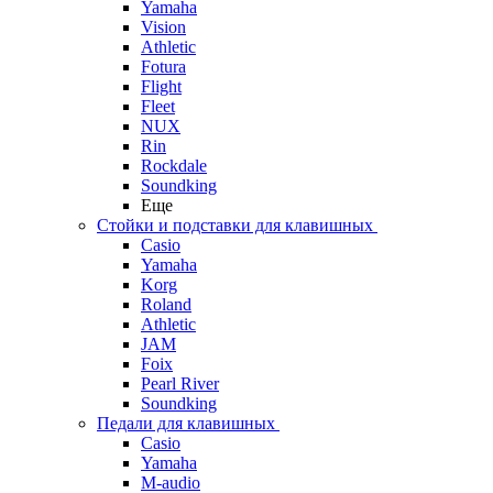
Yamaha
Vision
Athletic
Fotura
Flight
Fleet
NUX
Rin
Rockdale
Soundking
Еще
Стойки и подставки для клавишных
Casio
Yamaha
Korg
Roland
Athletic
JAM
Foix
Pearl River
Soundking
Педали для клавишных
Casio
Yamaha
M-audio