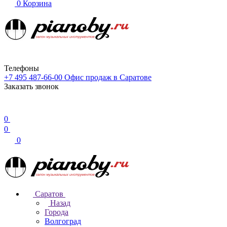
0
Корзина
Телефоны
+7 495 487-66-00
Офис продаж в Саратове
Заказать звонок
0
0
0
Саратов
Назад
Города
Волгоград