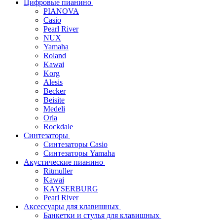
Цифровые пианино
PIANOVA
Casio
Pearl River
NUX
Yamaha
Roland
Kawai
Korg
Alesis
Becker
Beisite
Medeli
Orla
Rockdale
Синтезаторы
Синтезаторы Casio
Синтезаторы Yamaha
Акустические пианино
Ritmuller
Kawai
KAYSERBURG
Pearl River
Аксессуары для клавишных
Банкетки и стулья для клавишных