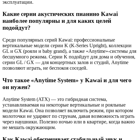
эксплуатации.
Какие серии акустических пианино Kawai
наиболее популярны и для каких целей
подойдут?
Среди популярных серий Kawai: профессиональные
вертикальные модели серии K (K-Series Upright), коллекции
GL и GX (рояли и baby grand), а также «Anytime»-системы для
бесшумного режима. Серии K подойдут для дома и обучения,
серии GL / GX — для концертных залов и студий, Anytime
позволяют играть, не беспокоя соседей.
Что такое «Anytime System» у Kawai и для чего
он нужен?
Anytime System (ATX) — это гибридная система,
устанавливаемая на некоторые вертикальные и рояльные
модели Kawai. Она позволяет включить режим, при котором
молоточки не ударяют по струнам, давая возможность играть
через наушники. Полезно ночью или в квартире, когда важно
не мешать окружающим.
Как Kawai обеспечивает стабильный звук и