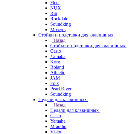
Fleet
NUX
Rin
Rockdale
Soundking
Мозеръ
Стойки и подставки для клавишных
Назад
Стойки и подставки для клавишных
Casio
Yamaha
Korg
Roland
Athletic
JAM
Foix
Pearl River
Soundking
Педали для клавишных
Назад
Педали для клавишных
Casio
Yamaha
M-audio
Vision