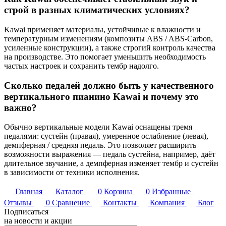
строй в разных климатических условиях?
Kawai применяет материалы, устойчи­вые к влажности и
температурным изменениям (композиты ABS / ABS-Carbon,
усиленные конструкции), а также строгий контроль качества
на производстве. Это помогает уменьшить необходимость
частых настроек и сохранить тембр надолго.
Сколько педалей должно быть у качественного
вертикального пианино Kawai и почему это
важно?
Обычно вертикальные модели Kawai оснащены тремя
педалями: сустейн (правая), умеренное ослабление (левая),
демпферная / средняя педаль. Это позволяет расширить
возможности выражения — педаль сустейна, например, даёт
длительное звучание, а демпферная изменяет тембр и сустейн
в зависимости от техники исполнения.
Главная
Каталог
0
Корзина
0
Избранные
Отзывы
0
Сравнение
Контакты
Компания
Блог
Подписаться
на новости и акции