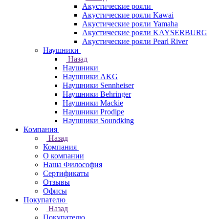
Акустические рояли
Акустические рояли Kawai
Акустические рояли Yamaha
Акустические рояли KAYSERBURG
Акустические рояли Pearl River
Наушники
Назад
Наушники
Наушники AKG
Наушники Sennheiser
Наушники Behringer
Наушники Mackie
Наушники Prodipe
Наушники Soundking
Компания
Назад
Компания
О компании
Наша Философия
Сертификаты
Отзывы
Офисы
Покупателю
Назад
Покупателю