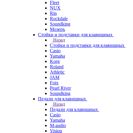
Fleet
NUX
Rin
Rockdale
Soundking
Мозеръ
Стойки и подставки для клавишных
Назад
Стойки и подставки для клавишных
Casio
Yamaha
Korg
Roland
Athletic
JAM
Foix
Pearl River
Soundking
Педали для клавишных
Назад
Педали для клавишных
Casio
Yamaha
M-audio
Vision