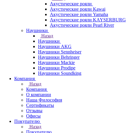
Акустические рояли
Акустические рояли Kawai
Акустические рояли Yamaha
Акустические рояли KAYSERBURG
Акустические рояли Pearl River
Наушники
Назад
Наушники
Наушники AKG
Наушники Sennheiser
Наушники Behringer
Наушники Mackie
Наушники Prodipe
Наушники Soundking
Компания
Назад
Компания
О компании
Наша Философия
Сертификаты
Отзывы
Офисы
Покупателю
Назад
Покупателю