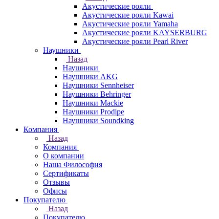
Акустические рояли
Акустические рояли Kawai
Акустические рояли Yamaha
Акустические рояли KAYSERBURG
Акустические рояли Pearl River
Наушники
Назад
Наушники
Наушники AKG
Наушники Sennheiser
Наушники Behringer
Наушники Mackie
Наушники Prodipe
Наушники Soundking
Компания
Назад
Компания
О компании
Наша Философия
Сертификаты
Отзывы
Офисы
Покупателю
Назад
Покупателю