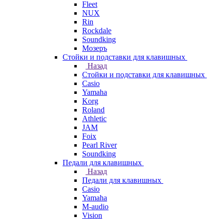
Fleet
NUX
Rin
Rockdale
Soundking
Мозеръ
Стойки и подставки для клавишных
Назад
Стойки и подставки для клавишных
Casio
Yamaha
Korg
Roland
Athletic
JAM
Foix
Pearl River
Soundking
Педали для клавишных
Назад
Педали для клавишных
Casio
Yamaha
M-audio
Vision