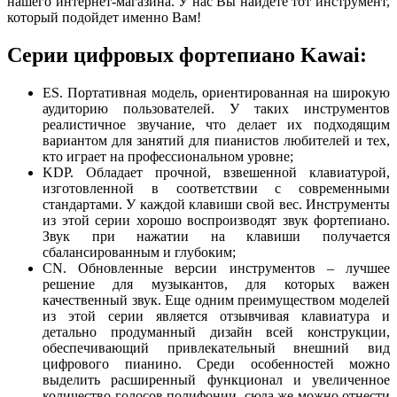
нашего интернет-магазина. У нас Вы найдете тот инструмент,
который подойдет именно Вам!
Серии цифровых фортепиано Kawai:
ES. Портативная модель, ориентированная на широкую
аудиторию пользователей. У таких инструментов
реалистичное звучание, что делает их подходящим
вариантом для занятий для пианистов любителей и тех,
кто играет на профессиональном уровне;
KDP. Обладает прочной, взвешенной клавиатурой,
изготовленной в соответствии с современными
стандартами. У каждой клавиши свой вес. Инструменты
из этой серии хорошо воспроизводят звук фортепиано.
Звук при нажатии на клавиши получается
сбалансированным и глубоким;
CN. Обновленные версии инструментов – лучшее
решение для музыкантов, для которых важен
качественный звук. Еще одним преимуществом моделей
из этой серии является отзывчивая клавиатура и
детально продуманный дизайн всей конструкции,
обеспечивающий привлекательный внешний вид
цифрового пианино. Среди особенностей можно
выделить расширенный функционал и увеличенное
количество голосов полифонии, сюда же можно отнести