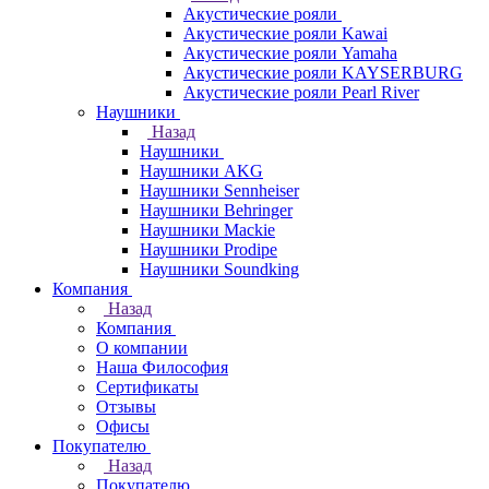
Акустические рояли
Акустические рояли Kawai
Акустические рояли Yamaha
Акустические рояли KAYSERBURG
Акустические рояли Pearl River
Наушники
Назад
Наушники
Наушники AKG
Наушники Sennheiser
Наушники Behringer
Наушники Mackie
Наушники Prodipe
Наушники Soundking
Компания
Назад
Компания
О компании
Наша Философия
Сертификаты
Отзывы
Офисы
Покупателю
Назад
Покупателю