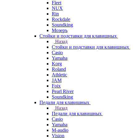
Fleet
NUX
Rin
Rockdale
Soundking
Мозеръ
Стойки и подставки для клавишных
Назад
Стойки и подставки для клавишных
Casio
Yamaha
Korg
Roland
Athletic
JAM
Foix
Pearl River
Soundking
Педали для клавишных
Назад
Педали для клавишных
Casio
Yamaha
M-audio
Vision