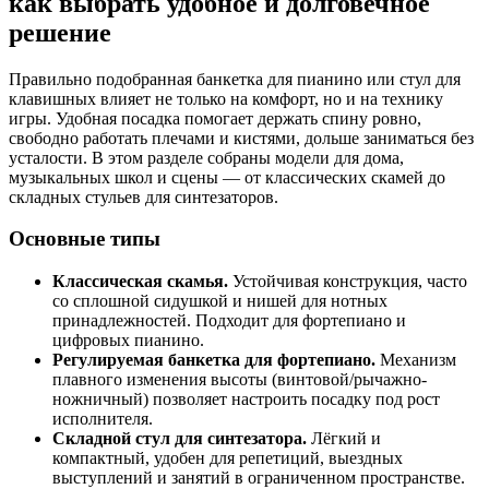
как выбрать удобное и долговечное
решение
Правильно подобранная банкетка для пианино или стул для
клавишных влияет не только на комфорт, но и на технику
игры. Удобная посадка помогает держать спину ровно,
свободно работать плечами и кистями, дольше заниматься без
усталости. В этом разделе собраны модели для дома,
музыкальных школ и сцены — от классических скамей до
складных стульев для синтезаторов.
Основные типы
Классическая скамья.
Устойчивая конструкция, часто
со сплошной сидушкой и нишей для нотных
принадлежностей. Подходит для фортепиано и
цифровых пианино.
Регулируемая банкетка для фортепиано.
Механизм
плавного изменения высоты (винтовой/рычажно-
ножничный) позволяет настроить посадку под рост
исполнителя.
Складной стул для синтезатора.
Лёгкий и
компактный, удобен для репетиций, выездных
выступлений и занятий в ограниченном пространстве.